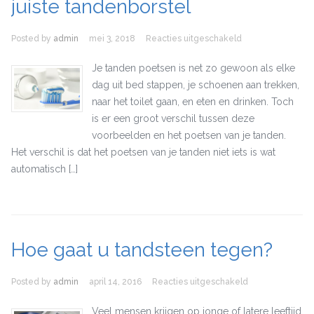
juiste tandenborstel
Posted by
admin
mei 3, 2018
Reacties uitgeschakeld
voor Goed je
tanden poetsen
met de juiste
Je tanden poetsen is net zo gewoon als elke
tandenborstel
dag uit bed stappen, je schoenen aan trekken,
naar het toilet gaan, en eten en drinken. Toch
is er een groot verschil tussen deze
voorbeelden en het poetsen van je tanden.
Het verschil is dat het poetsen van je tanden niet iets is wat
automatisch […]
Hoe gaat u tandsteen tegen?
Posted by
admin
april 14, 2016
Reacties uitgeschakeld
voor Hoe gaat u
tandsteen
tegen?
Veel mensen krijgen op jonge of latere leeftijd