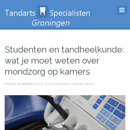
Studenten en tandheelkunde:
wat je moet weten over
mondzorg op kamers
Posted by
admin
juli 9, 2026
Reacties uitgeschakeld
voor Studenten en
tandheelkunde: wat
je moet weten over
mondzorg op
kamers