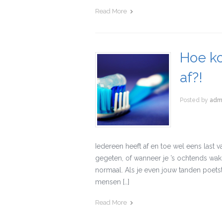
Read More
Hoe ko
af?!
Posted by
adm
Iedereen heeft af en toe wel eens last 
gegeten, of wanneer je ’s ochtends wakk
normaal. Als je even jouw tanden poetst,
mensen […]
Read More