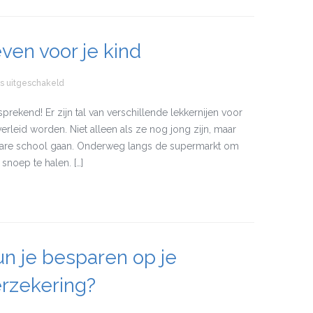
ven voor je kind
s uitgeschakeld
voor Checklist: gezond leven voor je kind
rekend! Er zijn tal van verschillende lekkernijen voor
verleid worden. Niet alleen als ze nog jong zijn, maar
bare school gaan. Onderweg langs de supermarkt om
snoep te halen. […]
n je besparen op je
rzekering?