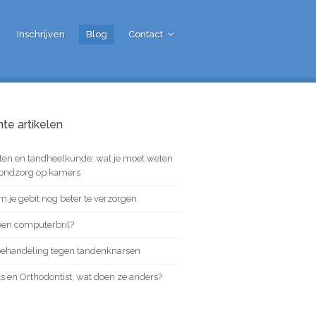
Inschrijven
Blog
Contact
te artikelen
ten en tandheelkunde: wat je moet weten
ondzorg op kamers
rt
om je gebit nog beter te verzorgen
een computerbril?
behandeling tegen tandenknarsen
s en Orthodontist, wat doen ze anders?