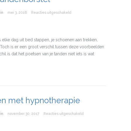
in
mei 3, 2018
Reacties uitgeschakeld
voor Goed je tanden poetsen met de
 elke dag uit bed stappen, je schoenen aan trekken,
n. Toch is er een groot verschil tussen deze voorbeelden
il is dat het poetsen van je tanden niet iets is wat
en met hypnotherapie
in
november 30, 2017
Reacties uitgeschakeld
voor Afvallen met hypnother