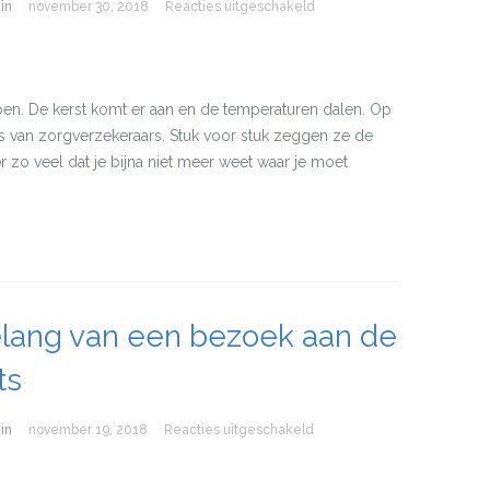
in
november 30, 2018
Reacties uitgeschakeld
voor Hoe kun je besparen o
open. De kerst komt er aan en de temperaturen dalen. Op
 van zorgverzekeraars. Stuk voor stuk zeggen ze de
r zo veel dat je bijna niet meer weet waar je moet
lang van een bezoek aan de
ts
in
november 19, 2018
Reacties uitgeschakeld
voor Het belang van een be