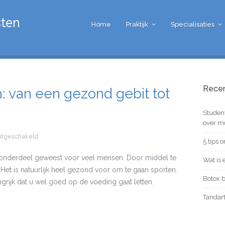
Home
Praktijk
Specialisaties
Recen
: van een gezond gebit tot
Studen
over m
uitgeschakeld
voor Een gezond lichaam: van een gezond gebit tot eiwitten teko
5 tips 
jk onderdeel geweest voor veel mensen. Door middel te
Wat is 
 Het is natuurlijk heel gezond voor om te gaan sporten.
Botox 
ngrijk dat u wel goed op de voeding gaat letten.
Tandart