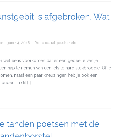
unstgebit is afgebroken. Wat
in
juni 14, 2018
Reacties uitgeschakeld
voor Mijn kunstgebit is afgebroken
 kan wel eens voorkomen dat er een gedeelte van je
een hap te nemen van een iets te hard stokbroodje. Of je
komen, naast een paar kneuzingen heb je ook een
uden. In dit […]
e tanden poetsen met de
 tandenborstel