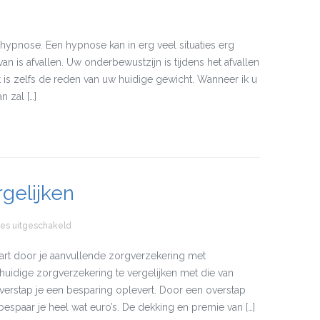
hypnose. Een hypnose kan in erg veel situaties erg
 is afvallen. Uw onderbewustzijn is tijdens het afvallen
et is zelfs de reden van uw huidige gewicht. Wanneer ik u
 zal […]
gelijken
ies uitgeschakeld
voor Zorgverzekering vergelijken
paart door je aanvullende zorgverzekering met
 huidige zorgverzekering te vergelijken met die van
overstap je een besparing oplevert. Door een overstap
espaar je heel wat euro’s. De dekking en premie van […]