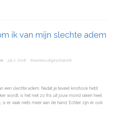
m ik van mijn slechte adem
in
juli 2, 2018
Reacties uitgeschakeld
voor Hoe kom ik van mijn slechte ad
van een slechte adem. Nadat je teveel knoflook hebt
er wordt, is het niet zo fris uit jouw mond raken heel
 is er vaak niets meer aan de hand. Echter zijn er ook