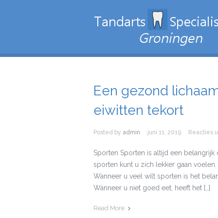
Een gezond lichaam
eiwitten tekort
Posted by
admin
juni 11, 2019
Reacties 
Sporten Sporten is altijd een belangri
sporten kunt u zich lekker gaan voelen.
Wanneer u veel wilt sporten is het bela
Wanneer u niet goed eet, heeft het […]
Read More