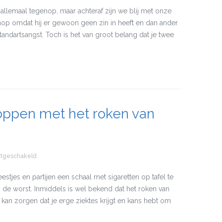
allemaal tegenop, maar achteraf zijn we blij met onze
enop omdat hij er gewoon geen zin in heeft en dan ander
 tandartsangst. Toch is het van groot belang dat je twee
ppen met het roken van
itgeschakeld
voor Waarom je moet stoppen met het roken van een sigaret
tjes en partijen een schaal met sigaretten op tafel te
 de worst. Inmiddels is wel bekend dat het roken van
s kan zorgen dat je erge ziektes krijgt en kans hebt om