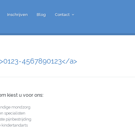
Inschrijven
Blog
Contact
3">0123-4567890123</a>
m kiest u voor ons:
undige mondzorg
en specialisten
ste pijnbestrijding
 kindertandarts