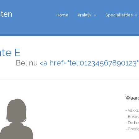
Home
Praktijk
Specialisaties
nte E
Bel nu
<a href="tel:0123456789012
Waaro
- Vakk
- Ervar
- De be
- Goede