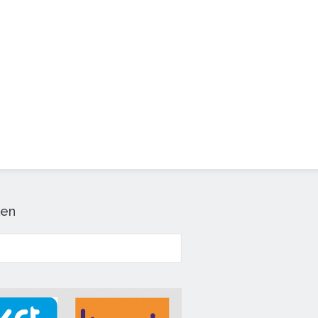
en
 naar: